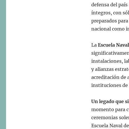
defensa del país
íntegros, con só
preparados para 
nacional como i
La
Escuela Nava
significativame
instalaciones, l
y alianzas estra
acreditación de 
instituciones de
Un legado que s
momento para cel
ceremonias solem
Escuela Naval d