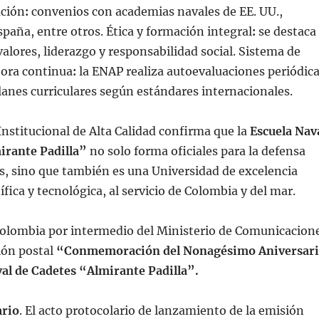
ación
:
convenios con academias navales de EE. UU.,
spaña, entre otros.
Ética y formación integral
:
se destaca
valores, liderazgo y responsabilidad social. Sistema de
jora continua
:
la ENAP realiza autoevaluaciones periódic
planes curriculares según estándares internacionales.
Institucional de Alta Calidad confirma que la
Escuela Nav
irante Padilla”
no solo forma oficiales para la defensa
s, sino que también es una Universidad
de excelencia
fica y tecnológica, al servicio de Colombia y del mar.
Colombia por intermedio del Ministerio de Comunicacion
ión postal
“Conmemoración del Nonagésimo Aniversar
val de Cadetes “Almirante Padilla”.
ario
. El acto protocolario de lanzamiento de la emisión