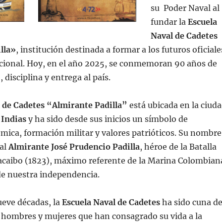
su
Poder Naval al
fundar la
Escuela
Naval de Cadetes
lla»
, institución destinada a formar a los futuros oficiale
cional. Hoy, en el año 2025, se conmemoran 90 años de
, disciplina y entrega al país.
l de Cadetes “Almirante Padilla”
está
ubicada en la ciud
 Indias
y ha sido desde sus inicios un símbolo de
mica, formación militar y valores patrióticos. Su nombre
al
Almirante José Prudencio Padilla
, héroe de la Batalla
acaibo (1823), máximo referente de la Marina Colombian
de nuestra independencia.
ueve décadas, la
Escuela Naval de Cadetes
ha sido cuna d
 hombres y mujeres que han consagrado su vida a la