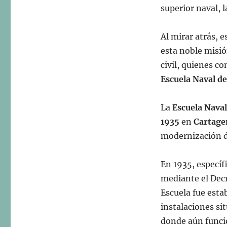
superior naval, l
Al mirar atrás, 
esta noble misió
civil, quienes c
Escuela Naval d
La
Escuela Naval
1935
en
Cartage
modernización d
En 1935, especí
mediante el Decr
Escuela fue esta
instalaciones si
donde aún funci