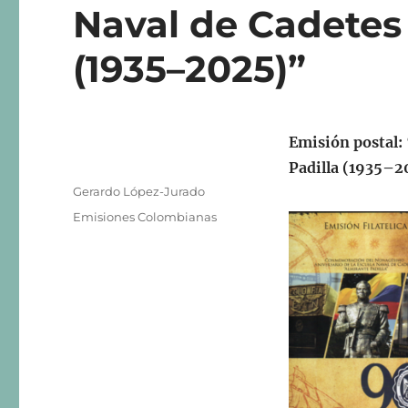
Naval de Cadetes 
(1935–2025)”
Emisión postal:
Padilla (1935–
Autor
Gerardo López-Jurado
Publicado
Categorías
Emisiones Colombianas
el