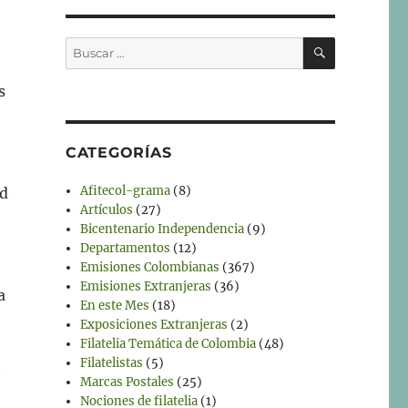
BUSCAR
Buscar
por:
s
CATEGORÍAS
Afitecol-grama
(8)
ad
Artículos
(27)
Bicentenario Independencia
(9)
Departamentos
(12)
Emisiones Colombianas
(367)
Emisiones Extranjeras
(36)
a
En este Mes
(18)
Exposiciones Extranjeras
(2)
Filatelia Temática de Colombia
(48)
Filatelistas
(5)
e
Marcas Postales
(25)
Nociones de filatelia
(1)