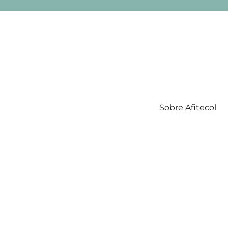
Sobre Afitecol
Filatelia Temática en Colombia