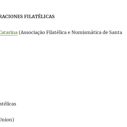
RACIONES FILATÉLICAS
Catarina
(Associação Filatélica e Numismática de Santa
atélicas
 Union)