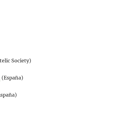
elic Society)
a
(España)
spaña)