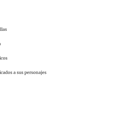
llas
a
icos
dicados a sus personajes