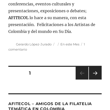
conferencias, eventos culturales y
presentaciones, exposiciones o debates;
AFITECOL
lo hace a su manera, con esta
presentación. Felicitaciones a los Artistas de
Colombia y del mundo en Su Día.
Autor
Publicado
Categorías
Gerardo López-Jurado
En este Mes
1
el
en
comentario
Día
Mundial
del
Arte:
Navegación
PÁGINA
1
15
de
PRÓ
de
abril
XIMA
PÁGI
entradas
NA
AFITECOL – AMIGOS DE LA FILATELIA
TEMÁTICA EN COLOMBIA