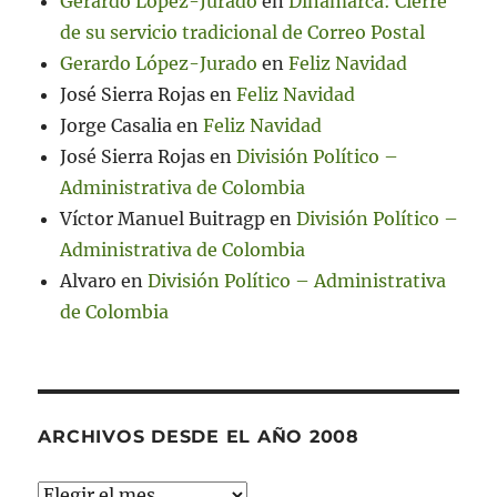
Gerardo López-Jurado
en
Dinamarca: Cierre
de su servicio tradicional de Correo Postal
Gerardo López-Jurado
en
Feliz Navidad
José Sierra Rojas
en
Feliz Navidad
Jorge Casalia
en
Feliz Navidad
José Sierra Rojas
en
División Político –
Administrativa de Colombia
Víctor Manuel Buitragp
en
División Político –
Administrativa de Colombia
Alvaro
en
División Político – Administrativa
de Colombia
ARCHIVOS DESDE EL AÑO 2008
Archivos