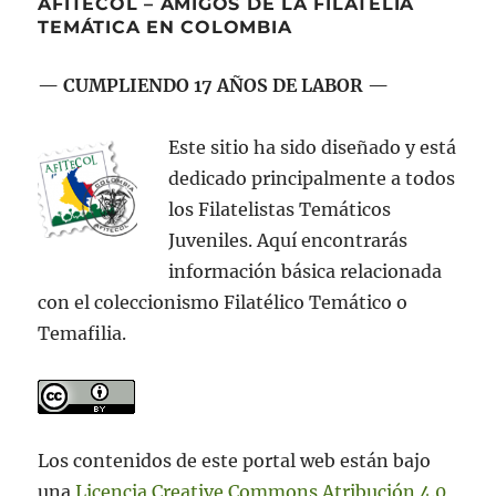
AFITECOL – AMIGOS DE LA FILATELIA
Central.
TEMÁTICA EN COLOMBIA
Continuación.
— CUMPLIENDO 17 AÑOS DE LABOR —
Este sitio ha sido diseñado y está
dedicado principalmente a todos
los Filatelistas Temáticos
Juveniles. Aquí encontrarás
información básica relacionada
con el coleccionismo Filatélico Temático o
Temafilia.
Los contenidos de este portal web están bajo
una
Licencia Creative Commons Atribución 4.0