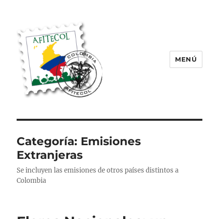
MENÚ
AFITECOL – Amigos de la Filatelia
Temática en Colombia | 2008 –
2025
Categoría:
Emisiones
Extranjeras
Se incluyen las emisiones de otros países distintos a
Colombia