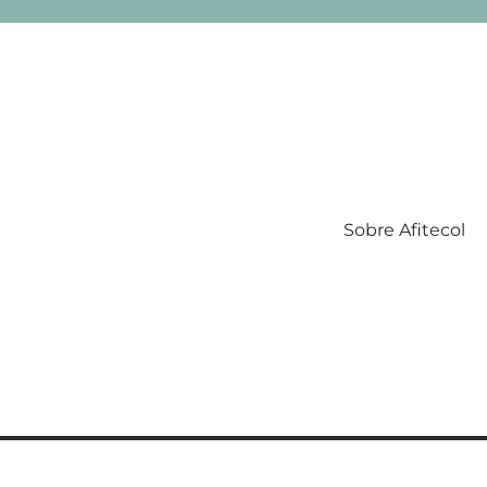
Sobre Afitecol
Filatelia Temática en Colombia