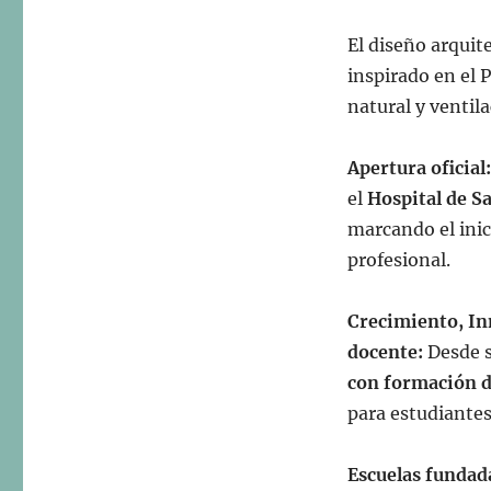
de
San
El diseño arquit
José.
inspirado en el 
natural y ventila
Apertura oficial
el
Hospital de Sa
marcando el inic
profesional.
Crecimiento, In
docente:
Desde 
con formación 
para estudiantes
Escuelas funda