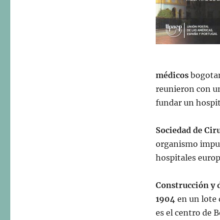
Emisión
postal:
«América
UPAEP
2025.
Conmemoración
de
los
médicos
bogotan
100
reunieron con u
años
fundar un hospit
de
la
fundación
Sociedad de Cir
de
organismo impul
la
Sociedad
hospitales euro
de
Cirugía
Construcción y 
de
Bogotá
1904
en un lote
–
es el centro de B
Hospital