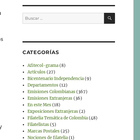
n
BUSCAR
Buscar
por:
os
CATEGORÍAS
Afitecol-grama
(8)
Artículos
(27)
Bicentenario Independencia
(9)
Departamentos
(12)
Emisiones Colombianas
(367)
Emisiones Extranjeras
(36)
En este Mes
(18)
Exposiciones Extranjeras
(2)
Filatelia Temática de Colombia
(48)
Filatelistas
(5)
y
Marcas Postales
(25)
Nociones de filatelia
(1)