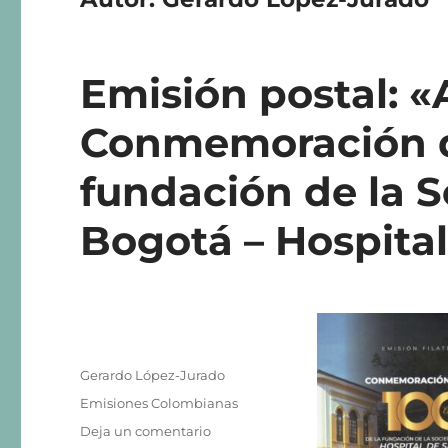
Emisión postal: 
Conmemoración de
fundación de la S
Bogotá – Hospital
Autor
Gerardo López-Jurado
Publicado
Categorías
Emisiones Colombianas
el
en
Deja un comentario