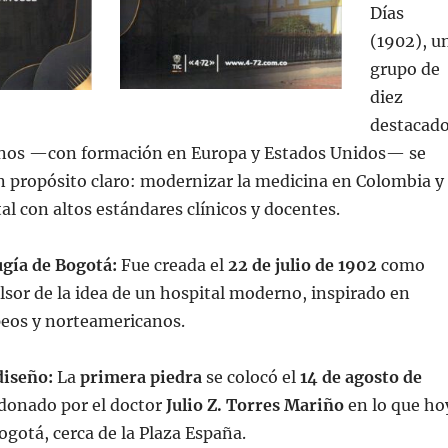
Días
(1902), u
grupo de
diez
destacad
os —con formación en Europa y Estados Unidos— se
n propósito claro: modernizar la medicina en Colombia y
al con altos estándares clínicos y docentes.
ugía de Bogotá:
Fue creada el
22 de julio de 1902
como
sor de la idea de un hospital moderno, inspirado en
peos y norteamericanos.
diseño:
La
primera piedra
se colocó el
14 de agosto de
 donado por el doctor
Julio Z. Torres Mariño
en lo que ho
ogotá, cerca de la Plaza España.