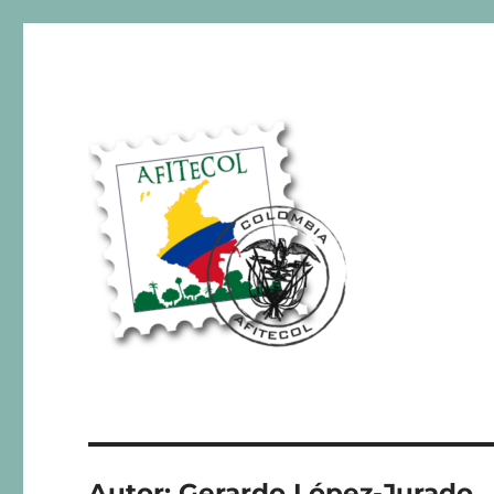
AFITECOL – Amigos de la 
Autor:
Gerardo López-Jurado