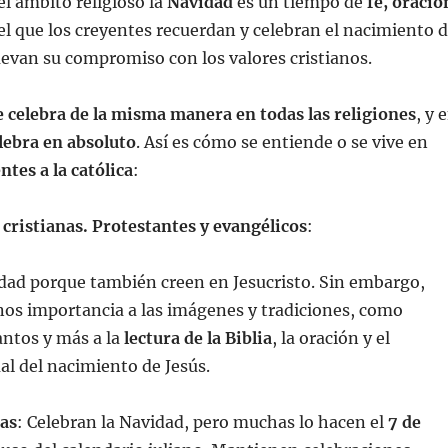
l ámbito religioso la
Navidad
es un tiempo de
fe, oració
 el que los creyentes recuerdan y celebran el nacimiento 
uevan su compromiso con los valores cristianos.
 celebra de la misma manera en todas las religiones
, y 
lebra en absoluto
. Así es cómo se entiende o se vive en
ntes a la católica
:
 cristianas. Protestantes y evangélicos
:
dad porque también creen en Jesucristo. Sin embargo,
nos importancia a las imágenes y tradiciones, como
antos y más a la
lectura de la Biblia
, la oración y el
al del nacimiento de Jesús.
xas
: Celebran la Navidad, pero muchas lo hacen el
7 de