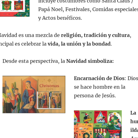
incluye costumbres como Santa Claus /
Papá Noel, Festivales, Comidas especiale
y Actos benéficos.
Navidad es una mezcla de
religión, tradición y cultura
,
ncipal es celebrar la
vida, la unión y la bondad
.
Desde esta perspectiva, la
Navidad simboliza:
Encarnación de Dios
: Dio
se hace hombre en la
persona de Jesús.
La
hu
ild