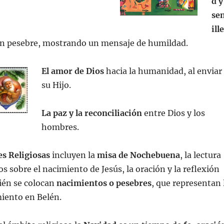
d y
se
ill
 un pesebre, mostrando un mensaje de humildad.
El amor de Dios
hacia la humanidad, al enviar
su Hijo.
La paz y la reconciliación
entre Dios y los
hombres.
s Religiosas
incluyen la
misa de Nochebuena
, la lectura
os sobre el nacimiento de Jesús, la oración y la reflexión
ién se colocan
nacimientos o pesebres
, que representan 
miento en Belén.