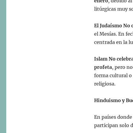
enero
, debido a
litúrgicas muy s
El Judaísmo No 
el Mesías. En fe
centrada en la luz
Islam No celebr
profeta
, pero n
forma cultural o 
religiosa.
Hinduismo y Bud
En países donde 
participan solo