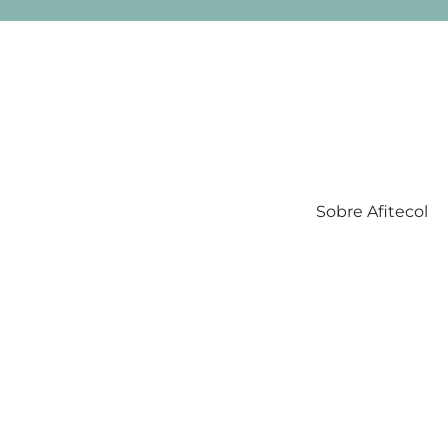
Sobre Afitecol
Filatelia Temática en Colombia