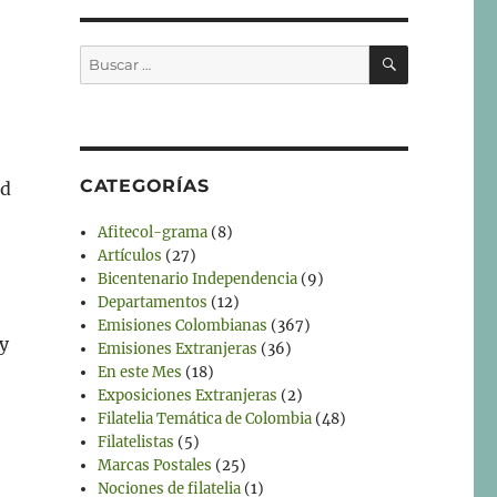
BUSCAR
Buscar
por:
CATEGORÍAS
ad
Afitecol-grama
(8)
Artículos
(27)
Bicentenario Independencia
(9)
Departamentos
(12)
Emisiones Colombianas
(367)
y
Emisiones Extranjeras
(36)
En este Mes
(18)
Exposiciones Extranjeras
(2)
Filatelia Temática de Colombia
(48)
Filatelistas
(5)
Marcas Postales
(25)
e
Nociones de filatelia
(1)