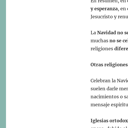
En resumen, en e
y esperanza
, en
Jesucristo y ren
La
Navidad no se
muchas
no se ce
religiones
difere
Otras religiones
Celebran la Navi
suelen darle me
nacimientos o s
mensaje espiritu
Iglesias ortodo