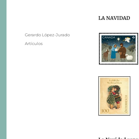
LA NAVIDAD
Autor
Gerardo López-Jurado
Publicado
Categorías
Artículos
el