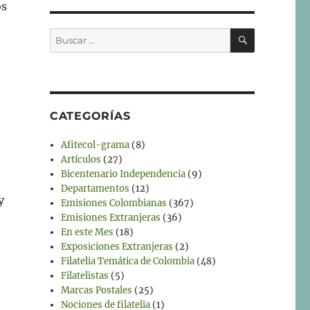
os
BUSCAR
Buscar
por:
CATEGORÍAS
Afitecol-grama
(8)
Artículos
(27)
Bicentenario Independencia
(9)
Departamentos
(12)
y
Emisiones Colombianas
(367)
Emisiones Extranjeras
(36)
En este Mes
(18)
Exposiciones Extranjeras
(2)
Filatelia Temática de Colombia
(48)
Filatelistas
(5)
Marcas Postales
(25)
Nociones de filatelia
(1)