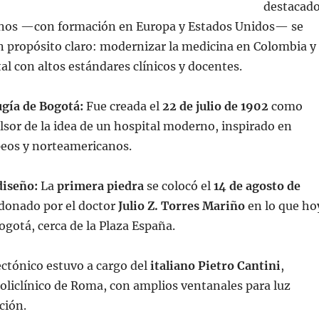
destacad
os —con formación en Europa y Estados Unidos— se
n propósito claro: modernizar la medicina en Colombia y
al con altos estándares clínicos y docentes.
ugía de Bogotá:
Fue creada el
22 de julio de 1902
como
sor de la idea de un hospital moderno, inspirado en
peos y norteamericanos.
diseño:
La
primera piedra
se colocó el
14 de agosto de
 donado por el doctor
Julio Z. Torres Mariño
en lo que ho
ogotá, cerca de la Plaza España.
ectónico estuvo a cargo del
italiano Pietro Cantini
,
Policlínico de Roma, con amplios ventanales para luz
ción.