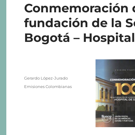
Conmemoración de
fundación de la S
Bogotá – Hospital
Autor
Gerardo López-Jurado
Publicado
Categorías
Emisiones Colombianas
el