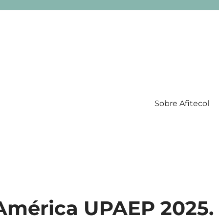
Sobre Afitecol
Filatelia Temática en Colombia
«América UPAEP 2025.