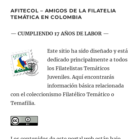
entradas
NA
Asia
Occidental.
AFITECOL – AMIGOS DE LA FILATELIA
TEMÁTICA EN COLOMBIA
— CUMPLIENDO 17 AÑOS DE LABOR —
Este sitio ha sido diseñado y está
dedicado principalmente a todos
los Filatelistas Temáticos
Juveniles. Aquí encontrarás
información básica relacionada
con el coleccionismo Filatélico Temático o
Temafilia.
Los contenidos de este portal web están bajo