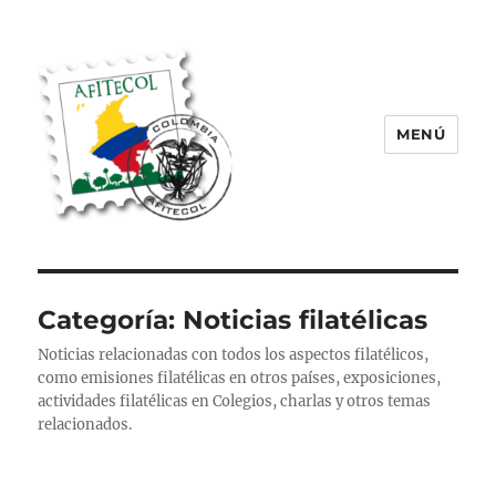
MENÚ
AFITECOL – Amigos de la Filatelia
Temática en Colombia | 2008 –
2025
Categoría:
Noticias filatélicas
Noticias relacionadas con todos los aspectos filatélicos,
como emisiones filatélicas en otros países, exposiciones,
actividades filatélicas en Colegios, charlas y otros temas
relacionados.