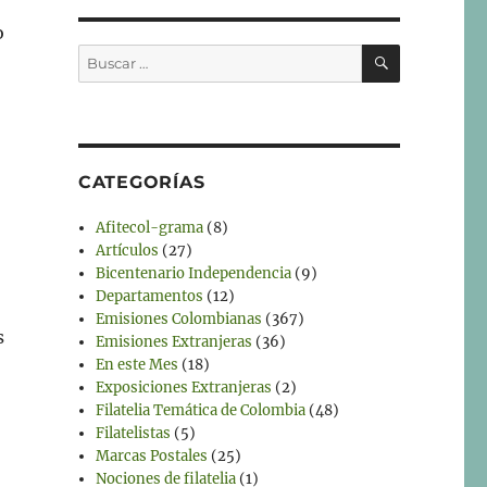
o
BUSCAR
Buscar
por:
CATEGORÍAS
Afitecol-grama
(8)
Artículos
(27)
Bicentenario Independencia
(9)
Departamentos
(12)
Emisiones Colombianas
(367)
s
Emisiones Extranjeras
(36)
En este Mes
(18)
Exposiciones Extranjeras
(2)
Filatelia Temática de Colombia
(48)
Filatelistas
(5)
Marcas Postales
(25)
Nociones de filatelia
(1)