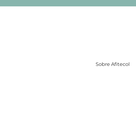
Sobre Afitecol
Filatelia Temática en Colombia