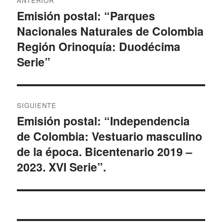
ANTERIOR
de
Emisión postal: “Parques
Entrada
Nacionales Naturales de Colombia
anterior:
entradas
Región Orinoquía: Duodécima
Serie”
SIGUIENTE
Emisión postal: “Independencia
Entrada
de Colombia: Vestuario masculino
siguiente:
de la época. Bicentenario 2019 –
2023. XVI Serie”.