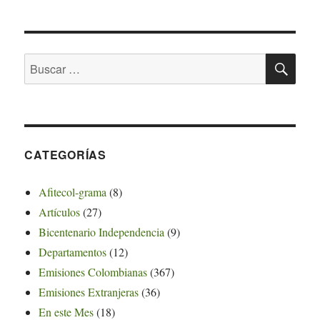
BU
Buscar
por:
CATEGORÍAS
Afitecol-grama
(8)
Artículos
(27)
Bicentenario Independencia
(9)
Departamentos
(12)
Emisiones Colombianas
(367)
Emisiones Extranjeras
(36)
En este Mes
(18)