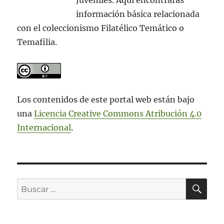
Juveniles. Aquí encontrarás
información básica relacionada
con el coleccionismo Filatélico Temático o
Temafilia.
Los contenidos de este portal web están bajo
una
Licencia Creative Commons Atribución 4.0
Internacional
.
BU
Buscar
por: