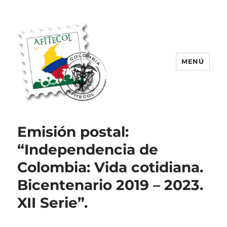
MENÚ
AFITECOL – Amigos de la Filatelia
Temática en Colombia | 2008 –
Emisión postal:
2025
“Independencia de
Colombia: Vida cotidiana.
Bicentenario 2019 – 2023.
XII Serie”.