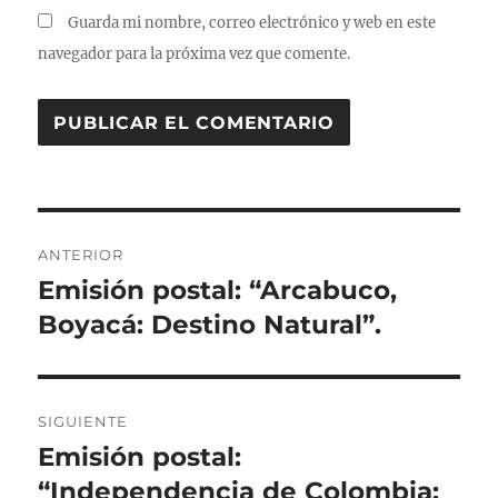
Guarda mi nombre, correo electrónico y web en este
navegador para la próxima vez que comente.
Navegación
ANTERIOR
de
Emisión postal: “Arcabuco,
Entrada
anterior:
Boyacá: Destino Natural”.
entradas
SIGUIENTE
Emisión postal:
Entrada
siguiente:
“Independencia de Colombia: