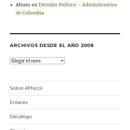
Alvaro
en
División Político – Administrativa
de Colombia
ARCHIVOS DESDE EL AÑO 2008
Archivos
desde
el
año
Sobre Afitecol
2008
Enlaces
Decálogo