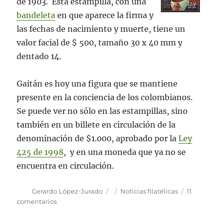
de 1903. Esta estampilla, con una
bandeleta
en que aparece la firma y
las fechas de nacimiento y muerte, tiene un
valor facial de $ 500, tamaño 30 x 40 mm y
dentado 14.
Gaitán es hoy una figura que se mantiene
presente en la conciencia de los colombianos.
Se puede ver no sólo en las estampillas, sino
también en un billete en circulación de la
denominación de $1.000, aprobado por la
Ley
425 de 1998
, y en una moneda que ya no se
encuentra en circulación.
Autor
Publicado
Categorías
Gerardo López-Jurado
Noticias filatélicas
11
el
en
comentarios
Emisión