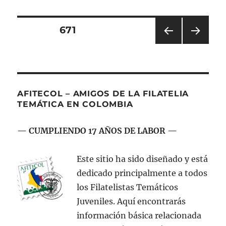
Jorge
Eliécer
Gaitán
Navegación
PÁGINA
671
1959
PÁGI
PRÓ
de
NA
XIMA
ANT
PÁGI
entradas
ERIO
NA
R
AFITECOL – AMIGOS DE LA FILATELIA
TEMÁTICA EN COLOMBIA
— CUMPLIENDO 17 AÑOS DE LABOR —
Este sitio ha sido diseñado y está
dedicado principalmente a todos
los Filatelistas Temáticos
Juveniles. Aquí encontrarás
información básica relacionada