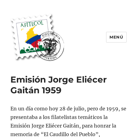
MENÚ
AFITECOL – Amigos de la Filatelia
Temática en Colombia | 2008 –
Emisión Jorge Eliécer
2025
Gaitán 1959
En un día como hoy 28 de julio, pero de 1959, se
presentaba a los filatelistas temáticos la
Emisión Jorge Eliécer Gaitán, para honrar la
memoria de “El Caudillo del Pueblo”,