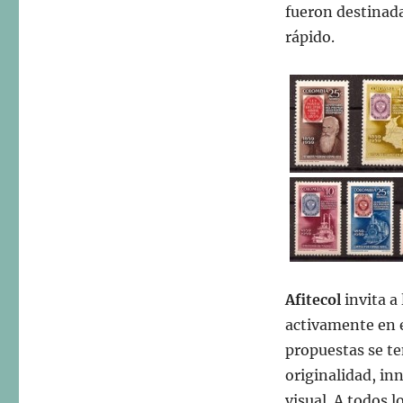
fueron destinada
rápido.
Afitecol
invita a 
activamente en e
propuestas se te
originalidad, in
visual. A todos 