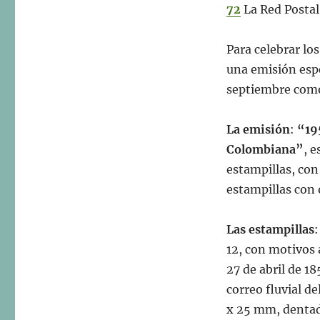
72
La Red Postal
Para celebrar lo
una emisión espe
septiembre como
La emisión
:
“19
Colombiana”
, 
estampillas, con 
estampillas con
Las estampillas
12, con motivos a
27 de abril de 18
correo fluvial d
x 25 mm, dentado