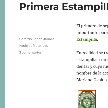
Primera Estampil
El primero de s
importante para 
Autor
Gerardo López-Jurado
Estampilla
.
Publicado
Categorías
Noticias filatélicas
el
en
3 comentarios
En realidad se t
Concurso
estampillas con v
Público
dentar y cuyo mo
“Sesquicentenario
Primera
nombre de la act
Estampilla
Mariano Ospina 
de
Colombia”