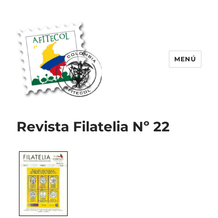
MENÚ
AFITECOL – Amigos de la Filatelia
Temática en Colombia | 2008 –
Revista Filatelia Nº 22
2025