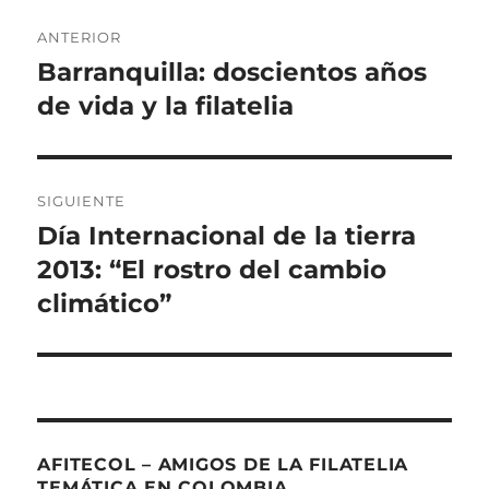
Navegación
ANTERIOR
de
Barranquilla: doscientos años
Entrada
anterior:
de vida y la filatelia
entradas
SIGUIENTE
Día Internacional de la tierra
Entrada
siguiente:
2013: “El rostro del cambio
climático”
AFITECOL – AMIGOS DE LA FILATELIA
TEMÁTICA EN COLOMBIA