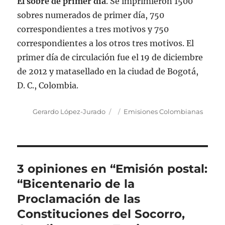
El sobre de primer día
. Se imprimieron 1500
sobres numerados de primer día, 750
correspondientes a tres motivos y 750
correspondientes a los otros tres motivos. El
primer día de circulación fue el 19 de diciembre
de 2012 y matasellado en la ciudad de Bogotá,
D. C., Colombia.
Autor
Publicado
Categorías
Gerardo López-Jurado
Emisiones Colombianas
el
3 opiniones en “Emisión postal:
“Bicentenario de la
Proclamación de las
Constituciones del Socorro,