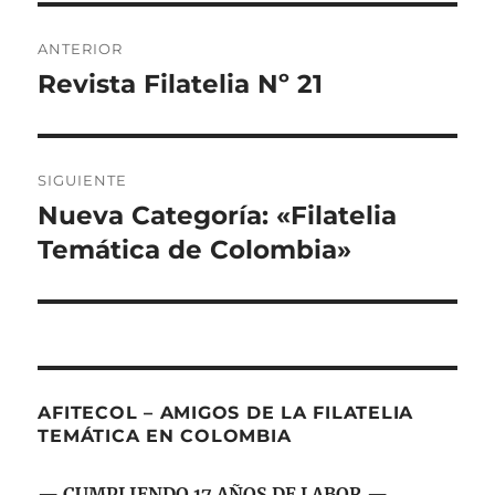
Navegación
ANTERIOR
de
Revista Filatelia Nº 21
Entrada
anterior:
entradas
SIGUIENTE
Nueva Categoría: «Filatelia
Entrada
siguiente:
Temática de Colombia»
AFITECOL – AMIGOS DE LA FILATELIA
TEMÁTICA EN COLOMBIA
— CUMPLIENDO 17 AÑOS DE LABOR —