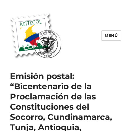
MENÚ
AFITECOL – Amigos de la Filatelia
Temática en Colombia | 2008 –
Emisión postal:
2025
“Bicentenario de la
Proclamación de las
Constituciones del
Socorro, Cundinamarca,
Tunja, Antioquia,