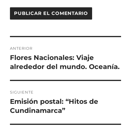
Navegación
ANTERIOR
de
Flores Nacionales: Viaje
Entrada
anterior:
alrededor del mundo. Oceanía.
entradas
SIGUIENTE
Emisión postal: “Hitos de
Entrada
siguiente:
Cundinamarca”