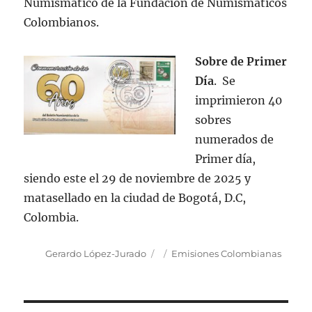
Numismático de la Fundación de Numismáticos
Colombianos.
Sobre de Primer
Día
.
Se
imprimieron 40
sobres
numerados de
Primer día,
siendo este el 29 de noviembre de 2025 y
matasellado en la ciudad de Bogotá, D.C,
Colombia.
Autor
Publicado
Categorías
Gerardo López-Jurado
Emisiones Colombianas
el