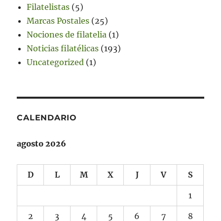
Filatelistas
(5)
Marcas Postales
(25)
Nociones de filatelia
(1)
Noticias filatélicas
(193)
Uncategorized
(1)
CALENDARIO
agosto 2026
D
L
M
X
J
V
S
1
2
3
4
5
6
7
8