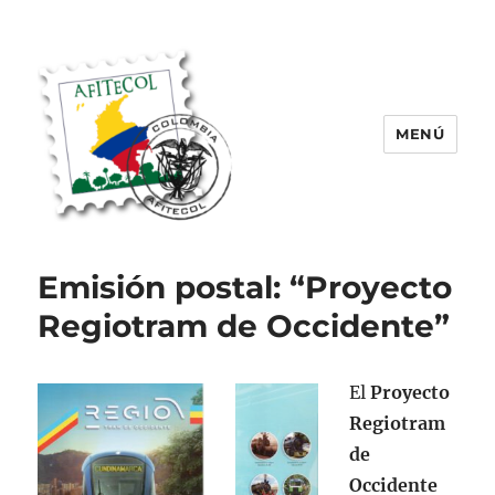
MENÚ
AFITECOL – Amigos de la Filatelia
Temática en Colombia | 2008 –
Emisión postal: “Proyecto
2025
Regiotram de Occidente”
El
Proyecto
Regiotram
de
Occidente