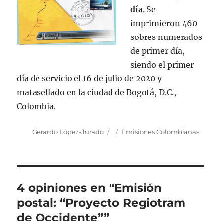
día
. Se
imprimieron 460
sobres numerados
de primer día,
siendo el primer
día de servicio el 16 de julio de 2020 y
matasellado en la ciudad de Bogotá, D.C.,
Colombia.
Autor
Publicado
Categorías
Gerardo López-Jurado
Emisiones Colombianas
el
4 opiniones en “Emisión
postal: “Proyecto Regiotram
de Occidente””