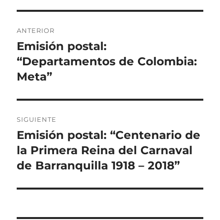
Navegación
ANTERIOR
de
Emisión postal:
Entrada
anterior:
“Departamentos de Colombia:
entradas
Meta”
SIGUIENTE
Emisión postal: “Centenario de
Entrada
siguiente:
la Primera Reina del Carnaval
de Barranquilla 1918 – 2018”