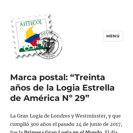
MENÚ
AFITECOL – Amigos de la Filatelia
Temática en Colombia | 2008 –
Marca postal: “Treinta
2025
años de la Logia Estrella
de América Nº 29”
La Gran Logia de Londres y Westminster, y que
cumplió 300 años el pasado 24 de junio de 2017,
fue la
Primera Gran Logia en el Mundo.
El día