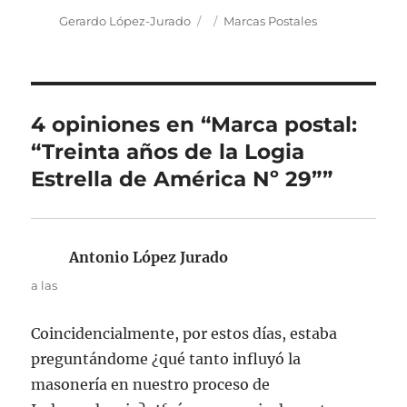
Autor
Publicado
Categorías
Gerardo López-Jurado
Marcas Postales
el
4 opiniones en “Marca postal:
“Treinta años de la Logia
Estrella de América Nº 29””
Antonio López Jurado
dice:
a las
Coincidencialmente, por estos días, estaba
preguntándome ¿qué tanto influyó la
masonería en nuestro proceso de