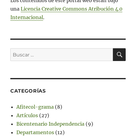
Los contenidos de este portal web están bajo
una
Licencia Creative Commons Atribución 4.0
Internacional
.
BU
Buscar
por:
CATEGORÍAS
Afitecol-grama
(8)
Artículos
(27)
Bicentenario Independencia
(9)
Departamentos
(12)