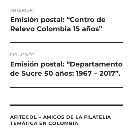
Navegación
ANTERIOR
de
Emisión postal: “Centro de
Entrada
anterior:
Relevo Colombia 15 años”
entradas
SIGUIENTE
Emisión postal: “Departamento
Entrada
siguiente:
de Sucre 50 años: 1967 – 2017”.
AFITECOL – AMIGOS DE LA FILATELIA
TEMÁTICA EN COLOMBIA