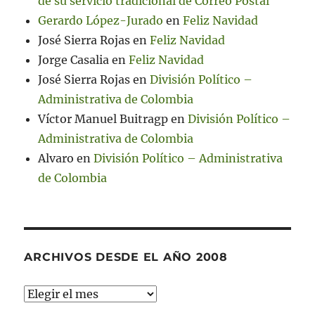
de su servicio tradicional de Correo Postal
Gerardo López-Jurado
en
Feliz Navidad
José Sierra Rojas
en
Feliz Navidad
Jorge Casalia
en
Feliz Navidad
José Sierra Rojas
en
División Político –
Administrativa de Colombia
Víctor Manuel Buitragp
en
División Político –
Administrativa de Colombia
Alvaro
en
División Político – Administrativa
de Colombia
ARCHIVOS DESDE EL AÑO 2008
Archivos
desde