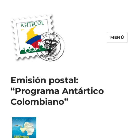
MENÚ
AFITECOL – Amigos de la Filatelia
Temática en Colombia | 2008 –
Emisión postal:
2025
“Programa Antártico
Colombiano”