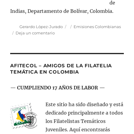
de
Indias, Departamento de Bolívar, Colombia.
Autor
Publicado
Categorías
Gerardo López-Jurado
Emisiones Colombianas
el
en
Deja un comentario
Emisión
postal:
“90
Años
de
AFITECOL – AMIGOS DE LA FILATELIA
la
TEMÁTICA EN COLOMBIA
Escuela
Naval
— CUMPLIENDO 17 AÑOS DE LABOR —
de
Cadetes
Almirante
Este sitio ha sido diseñado y está
Padilla
dedicado principalmente a todos
(1935–
los Filatelistas Temáticos
2025)”
Juveniles. Aquí encontrarás