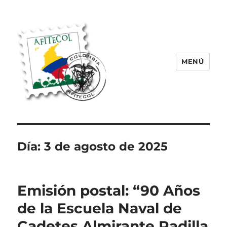
MENÚ
AFITECOL – Amigos de la Filatelia
Temática en Colombia | 2008 –
2025
Día:
3 de agosto de 2025
Emisión postal: “90 Años
de la Escuela Naval de
Cadetes Almirante Padilla