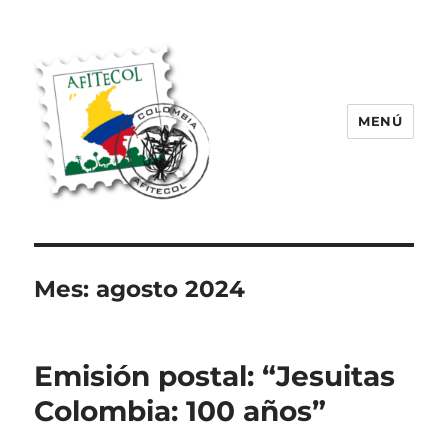
MENÚ
AFITECOL – Amigos de la Filatelia
Temática en Colombia | 2008 –
2025
Mes:
agosto 2024
Emisión postal: “Jesuitas
Colombia: 100 años”