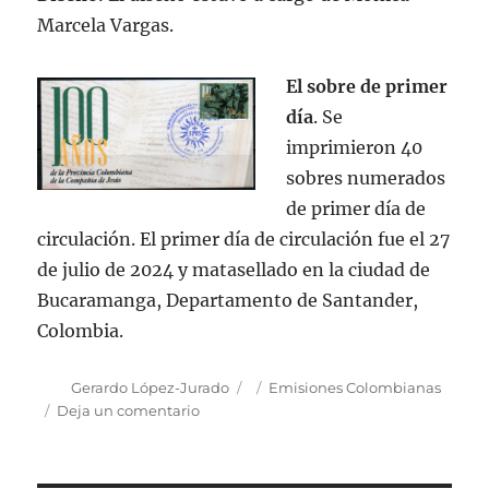
Marcela Vargas.
El sobre de primer
día
. Se
imprimieron 40
sobres numerados
de primer día de
circulación. El primer día de circulación fue el 27
de julio de 2024 y matasellado en la ciudad de
Bucaramanga, Departamento de Santander,
Colombia.
Autor
Publicado
Categorías
Gerardo López-Jurado
Emisiones Colombianas
el
en
Deja un comentario
Emisión
postal:
“Jesuitas