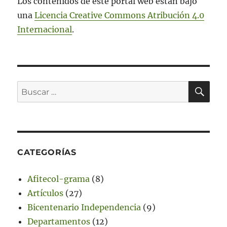
Los contenidos de este portal web están bajo
una
Licencia Creative Commons Atribución 4.0
Internacional
.
BU
Buscar
por:
CATEGORÍAS
Afitecol-grama
(8)
Artículos
(27)
Bicentenario Independencia
(9)
Departamentos
(12)