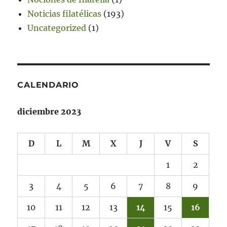
Noticias filatélicas
(193)
Uncategorized
(1)
CALENDARIO
diciembre 2023
D
L
M
X
J
V
S
1
2
3
4
5
6
7
8
9
10
11
12
13
14
15
16