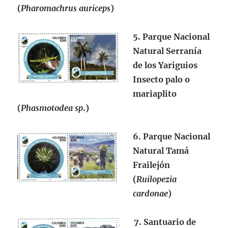
(
Pharomachrus auriceps
)
5. Parque Nacional
Natural Serranía
de los Yariguios
Insecto palo o
mariaplito
(
Phasmotodea sp
.)
6. Parque Nacional
Natural Tamá
Frailejón
(
Ruilopezia
cardonae
)
7. Santuario de