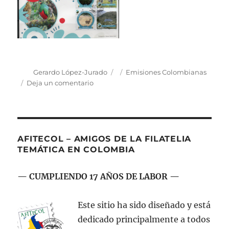
Autor
Publicado
Categorías
Gerardo López-Jurado
Emisiones Colombianas
el
en
Deja un comentario
Emisión
postal:
“Parques
Nacionales
Naturales
AFITECOL – AMIGOS DE LA FILATELIA
de
TEMÁTICA EN COLOMBIA
Colombia.
Andes
— CUMPLIENDO 17 AÑOS DE LABOR —
Nororientales
–
Decimotercera
Este sitio ha sido diseñado y está
Serie”
dedicado principalmente a todos