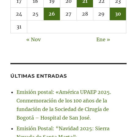
17
18
19
20
21
22
23
24
25
26
27
28
29
30
31
« Nov
Ene »
ÚLTIMAS ENTRADAS
Emisión postal: «América UPAEP 2025.
Conmemoración de los 100 años de la
fundación de la Sociedad de Cirugía de
Bogotá – Hospital de San José.
Emisión Postal: “Navidad 2025: Sierra
Nevada de Santa Marta”·