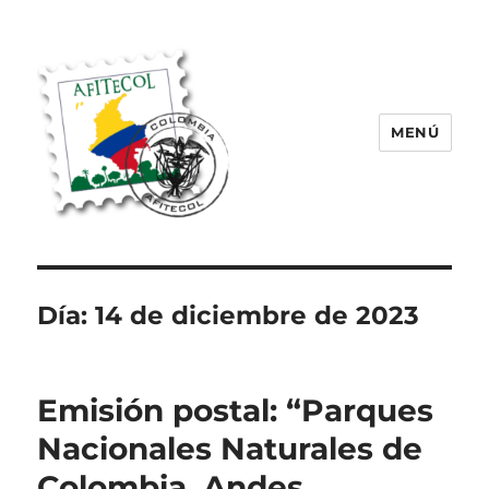
MENÚ
AFITECOL – Amigos de la Filatelia
Temática en Colombia | 2008 –
2025
Día:
14 de diciembre de 2023
Emisión postal: “Parques
Nacionales Naturales de
Colombia. Andes