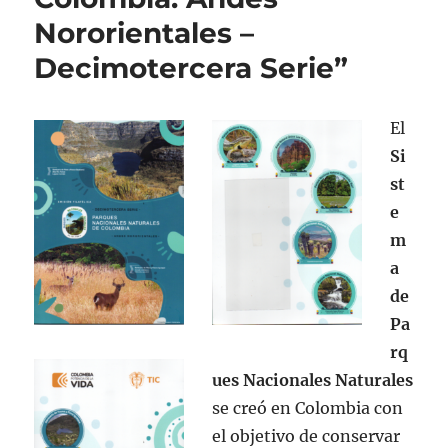
Nororientales –
Decimotercera Serie”
El
Si
st
e
m
a
de
Pa
rq
ues Nacionales Naturales
se creó en Colombia con
el objetivo de conservar