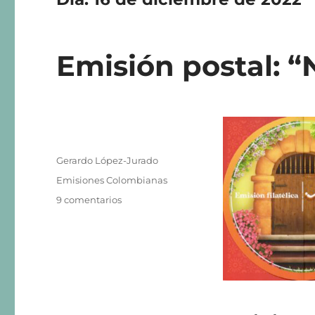
Emisión postal: 
Autor
Gerardo López-Jurado
Publicado
Categorías
Emisiones Colombianas
el
en
9 comentarios
Emisión
postal:
“Navidad
2022”