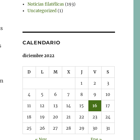
Noticias filatélicas
(193)
Uncategorized
(1)
as
CALENDARIO
s
diciembre 2022
D
L
M
X
J
V
S
en
1
2
3
4
5
6
7
8
9
10
11
12
13
14
15
16
17
18
19
20
21
22
23
24
25
26
27
28
29
30
31
« Nov
Ene »