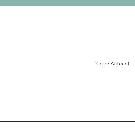
Sobre Afitecol
Filatelia Temática en Colombia