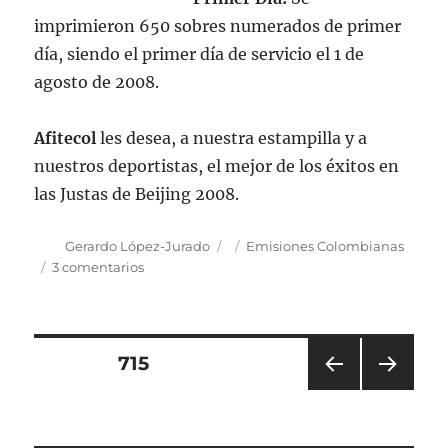
imprimieron 650 sobres numerados de primer
día, siendo el primer día de servicio el 1 de
agosto de 2008.
Afitecol
les desea, a nuestra estampilla y a
nuestros deportistas, el mejor de los éxitos en
las Justas de Beijing 2008.
Autor
Publicado
Categorías
Gerardo López-Jurado
Emisiones Colombianas
el
en
3 comentarios
Emisión
postal:
«Juegos
de
Navegación
PÁGINA
715
la
XXIX
PÁGI
PRÓ
de
Olimpiada
NA
XIMA
Beijing
ANT
PÁGI