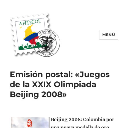
MENÚ
AFITECOL – Amigos de la Filatelia
Temática en Colombia | 2008 –
Emisión postal: «Juegos
2025
de la XXIX Olimpiada
Beijing 2008»
Beijing 2008: Colombia por
una nueva medalla de oro