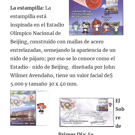
La estampilla:
La
estampilla está
inspirada en el Estadio
Olímpico Nacional de
Beijing, construido con mallas de acero
entrelazadas, semejando la apariencia de un
nido de pájaro; por eso se lo conoce como el
Estadio- nido de Beijing. diseñada por John
Wilmer Avendaño, tiene un valor facial de$
5.000 y tamaño 30 x 40 mm.
El
Sob
re
de
Primer Día:
Se