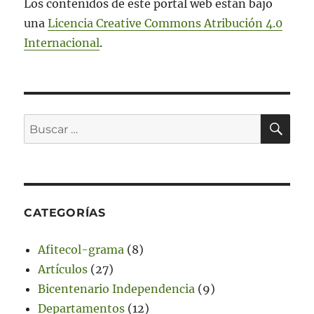
Los contenidos de este portal web están bajo
una
Licencia Creative Commons Atribución 4.0
Internacional
.
BU
Buscar
por:
CATEGORÍAS
Afitecol-grama
(8)
Artículos
(27)
Bicentenario Independencia
(9)
Departamentos
(12)