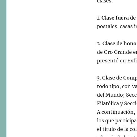
clases:
1.
Clase fuera de
postales, casas 
2.
Clase de hono
de Oro Grande en
presentó en Exf
3.
Clase de Comp
todo tipo, con v
del Mundo; Secci
Filatélica y Secci
A continuación,
los que partici
el título de la 