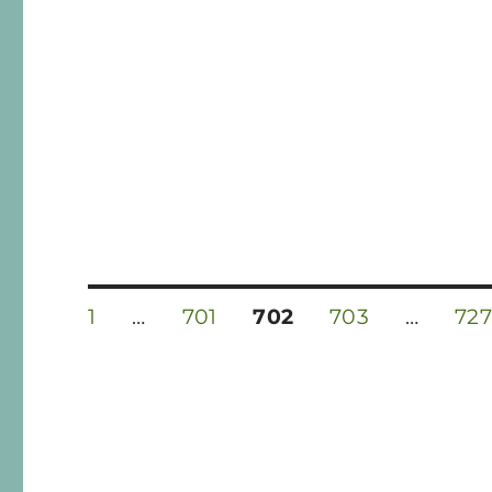
Navegación
PÁGINA
PÁGINA
PÁGINA
PÁGINA
PÁ
1
…
701
702
703
…
727
de
entradas