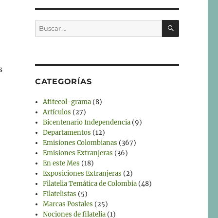
BUSCAR
Buscar
por:
s
CATEGORÍAS
Afitecol-grama
(8)
Artículos
(27)
Bicentenario Independencia
(9)
Departamentos
(12)
o
Emisiones Colombianas
(367)
Emisiones Extranjeras
(36)
En este Mes
(18)
Exposiciones Extranjeras
(2)
Filatelia Temática de Colombia
(48)
Filatelistas
(5)
Marcas Postales
(25)
Nociones de filatelia
(1)