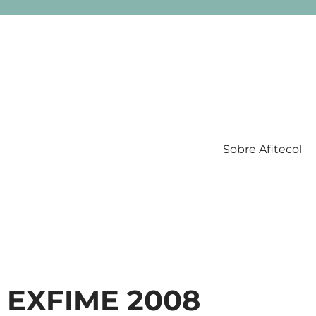
Sobre Afitecol
Filatelia Temática en Colombia
l EXFIME 2008