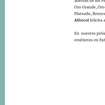
además de los Pr
Oro Grande, Oro,
Plateado, Bronc
Afitecol
felicita
En nuestro próxi
emitieron en Ex