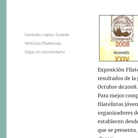
Autor
Gerardo López-Jurado
Publicado
Categorías
Noticias filatélicas
el
en
Deja un comentario
Palmarés
General
Exposición Filat
EXFIME
2008
resultados de l
Octubre de2008.
Para mejor compr
filatelistas jóve
organizadores d
establecen desde 
que se presenta.