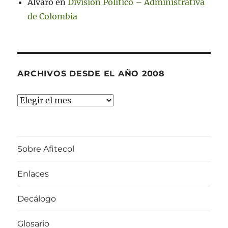
Alvaro
en
División Político – Administrativa
de Colombia
ARCHIVOS DESDE EL AÑO 2008
Archivos
desde
el
año
Sobre Afitecol
2008
Enlaces
Decálogo
Glosario