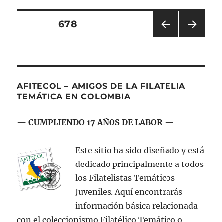
temática
interesante
Navegación
PÁGINA
678
PÁGI
PRÓ
de
NA
XIMA
ANT
PÁGI
entradas
ERIO
NA
R
AFITECOL – AMIGOS DE LA FILATELIA
TEMÁTICA EN COLOMBIA
— CUMPLIENDO 17 AÑOS DE LABOR —
Este sitio ha sido diseñado y está
dedicado principalmente a todos
los Filatelistas Temáticos
Juveniles. Aquí encontrarás
información básica relacionada
con el coleccionismo Filatélico Temático o