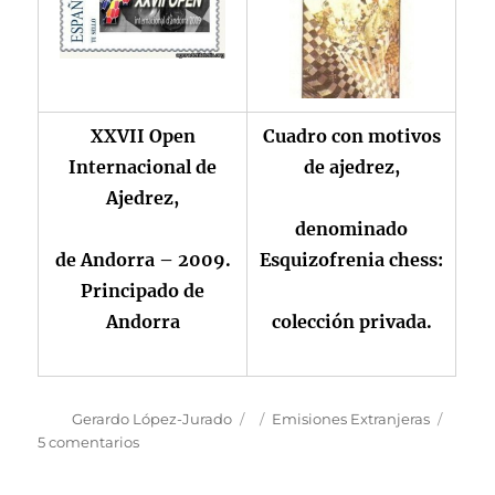
XXVII Open
Cuadro con motivos
Internacional de
de ajedrez,
Ajedrez,
denominado
de Andorra – 2009.
Esquizofrenia chess:
Principado de
Andorra
colección privada.
Autor
Publicado
Categorías
Gerardo López-Jurado
Emisiones Extranjeras
el
en
5 comentarios
Ajedrez:
una