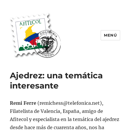
MENÚ
AFITECOL – Amigos de la Filatelia
Temática en Colombia | 2008 –
Ajedrez: una temática
2025
interesante
Remi Ferre
(remichess@telefonica.net),
Filatelista de Valencia, España, amigo de
Afitecol y especialista en la temática del ajedrez
desde hace más de cuarenta años, nos ha