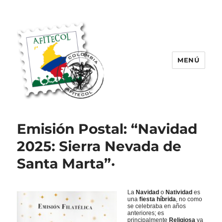
MENÚ
AFITECOL – Amigos de la Filatelia
Temática en Colombia | 2008 –
Emisión Postal: “Navidad
2025
2025: Sierra Nevada de
Santa Marta”·
La
Navidad
o
Natividad
es
una
fiesta híbrida
, no como
se celebraba en años
anteriores; es
principalmente
Religiosa
ya