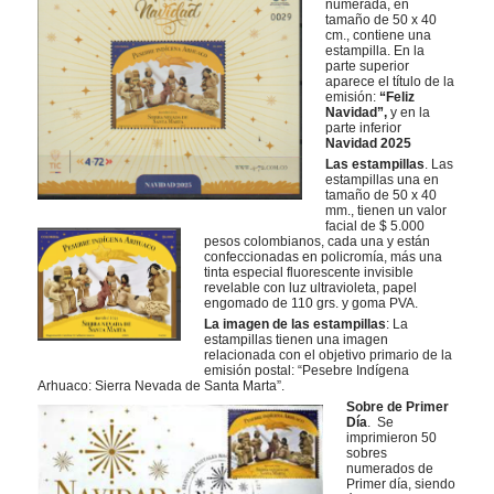
numerada, en
tamaño de 50 x 40
cm., contiene una
estampilla. En la
parte superior
aparece el título de la
emisión:
“Feliz
Navidad”,
y en la
parte inferior
Navidad 2025
Las estampillas
. Las
estampillas una en
tamaño de 50 x 40
mm., tienen un valor
facial de $ 5.000
pesos colombianos, cada una y están
confeccionadas en policromía, más una
tinta especial fluorescente invisible
revelable con luz ultravioleta, papel
engomado de 110 grs. y goma PVA.
La imagen de las estampillas
: La
estampillas tienen una imagen
relacionada con el objetivo primario de la
emisión postal: “Pesebre Indígena
Arhuaco: Sierra Nevada de Santa Marta”.
Sobre de Primer
Día
. Se
imprimieron 50
sobres
numerados de
Primer día, siendo