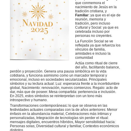
que conmemora el
nacimiento de Jesús en la
tradición cristiana, y
Familiar
: ya que es el eje de
reunión, memoria y
tradición, pero incluso
Cultural y Social: ya que es
celebrada incluso por
personas no creyentes.
La Función Social se ve
reflejada ya que refuerza los
vínculos de familia,
amistades e incluso la
comunidad
Actúa como ritual de cierre
del año, facilitando balance,
perdón y proyección. Genera una pausa simbólica en la vida
cotidiana, y funciona asimismo como un marcador temporal y
emocional, incluso en sociedades secularizadas. Principales
símbolos y su lectura actual: Luz: esperanza frente a la incertidumbre
global, Nacimiento: renovación, nuevos comienzos. Regalo: acto de
dar, más que de poseer. Mesa compartida: pertenencia e inclusión.
En 2025, estos símbolos se reinterpretan con un tono más
introspectivo y humano.
Transformaciones contemporáneas
:
lo que se observa en las
festividades actuales comparadas con la de años anteriores: Menor
énfasis en la abundancia material, Celebraciones más íntimas y
personalizadas, Integración de tecnologías sin perder el ritual:
mensajes digitales, encuentros híbridos, Mayor sensibilidad hacia:
Personas solas; Diversidad cultural y familiar, Contextos económicos
distintos