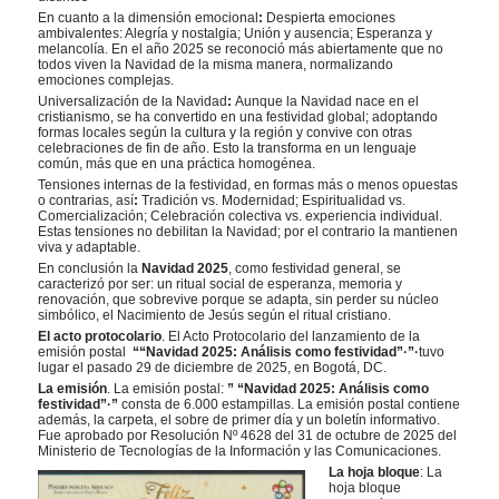
En cuanto a la dimensión emocional
:
Despierta emociones
ambivalentes: Alegría y nostalgia; Unión y ausencia; Esperanza y
melancolía. En el año 2025 se reconoció más abiertamente que no
todos viven la Navidad de la misma manera, normalizando
emociones complejas.
Universalización de la Navidad
:
Aunque la Navidad nace en el
cristianismo, se ha convertido en una festividad global; adoptando
formas locales según la cultura y la región y convive con otras
celebraciones de fin de año. Esto la transforma en un lenguaje
común, más que en una práctica homogénea.
Tensiones internas de la festividad, en formas más o menos opuestas
o contrarias, así
:
Tradición vs. Modernidad; Espiritualidad vs.
Comercialización; Celebración colectiva vs. experiencia individual.
Estas tensiones no debilitan la Navidad; por el contrario la mantienen
viva y adaptable.
En conclusión la
Navidad
2025
, como festividad general, se
caracterizó por ser: un ritual social de esperanza, memoria y
renovación, que sobrevive porque se adapta, sin perder su núcleo
simbólico, el Nacimiento de Jesús según el ritual cristiano.
El acto protocolario
. El Acto Protocolario del lanzamiento de la
emisión postal
““Navidad 2025: Análisis como festividad”·”·
tuvo
lugar el pasado 29 de diciembre de 2025, en Bogotá, DC.
La emisión
. La emisión postal:
” “Navidad 2025: Análisis como
festividad”·”
consta de 6.000 estampillas. La emisión postal contiene
además, la carpeta, el sobre de primer día y un boletín informativo.
Fue aprobado por Resolución Nº 4628 del 31 de octubre de 2025 del
Ministerio de Tecnologías de la Información y las Comunicaciones.
La hoja bloque
: La
hoja bloque