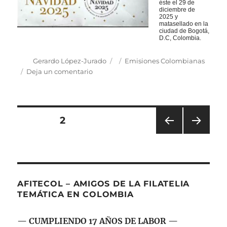
éste el 29 de
diciembre de
2025 y
matasellado en la
ciudad de Bogotá,
D.C, Colombia.
Autor
Publicado
Categorías
Gerardo López-Jurado
Emisiones Colombianas
el
en
Deja un comentario
Emisión
Postal:
“Navidad
2025:
Navegación
PÁGINA
2
Sierra
Nevada
PÁGI
PRÓ
de
de
NA
XIMA
Santa
ANT
PÁGI
entradas
ERIO
NA
Marta”·
R
AFITECOL – AMIGOS DE LA FILATELIA
TEMÁTICA EN COLOMBIA
— CUMPLIENDO 17 AÑOS DE LABOR —