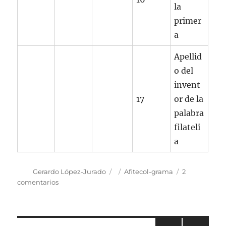
la
primer
a
Apellid
o del
invent
17
or de la
palabra
filateli
a
Autor
Publicado
Categorías
Gerardo López-Jurado
Afitecol-grama
2
el
en
comentarios
Afitecol-
grama
1
Tema: