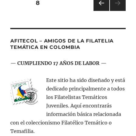
Navegación
PÁGINA
8
Primeras
Estampillas
PÁGI
de
NA
ANT
entradas
ERIO
R
AFITECOL – AMIGOS DE LA FILATELIA
TEMÁTICA EN COLOMBIA
— CUMPLIENDO 17 AÑOS DE LABOR —
Este sitio ha sido diseñado y está
dedicado principalmente a todos
los Filatelistas Temáticos
Juveniles. Aquí encontrarás
información básica relacionada
con el coleccionismo Filatélico Temático o
Temafilia.