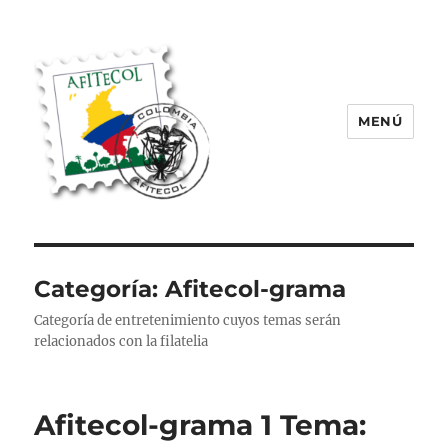
MENÚ
AFITECOL – Amigos de la Filatelia
Temática en Colombia | 2008 –
2025
Categoría:
Afitecol-grama
Categoría de entretenimiento cuyos temas serán
relacionados con la filatelia
Afitecol-grama 1 Tema: