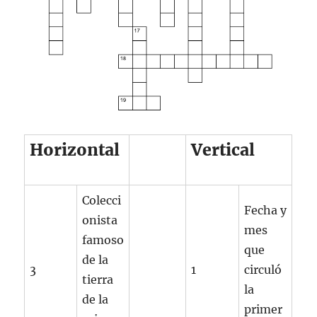
Horizontal
Vertical
Colecci
Fecha y
onista
mes
famoso
que
de la
3
1
circuló
tierra
la
de la
primer