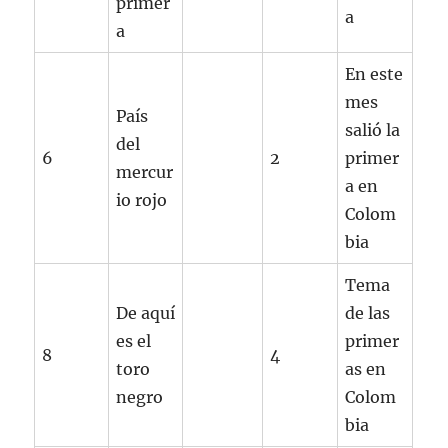
primer
a
a
En este
mes
País
salió la
del
6
2
primer
mercur
a en
io rojo
Colom
bia
Tema
De aquí
de las
es el
primer
8
4
toro
as en
negro
Colom
bia