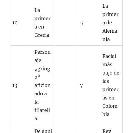
La
La
primer
primer
10
5
a de
a en
Alema
Grecia
nia
Person
Facial
aje
más
„gring
bajo de
o“
las
13
aficion
7
primer
ado a
as en
la
Colom
filateli
bia
a
De aquí
Rey