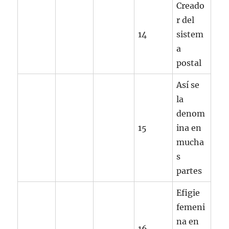
Creado
r del
14
sistem
a
postal
Así se
la
denom
15
ina en
mucha
s
partes
Efigie
femeni
na en
16