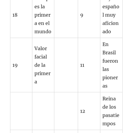
es la
españo
18
primer
9
l muy
a en el
aficion
mundo
ado
En
Valor
Brasil
facial
fueron
19
de la
11
las
primer
pioner
a
as
Reina
de los
12
pasatie
mpos