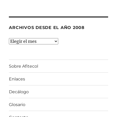
ARCHIVOS DESDE EL AÑO 2008
Archivos
desde
el
año
Sobre Afitecol
2008
Enlaces
Decálogo
Glosario