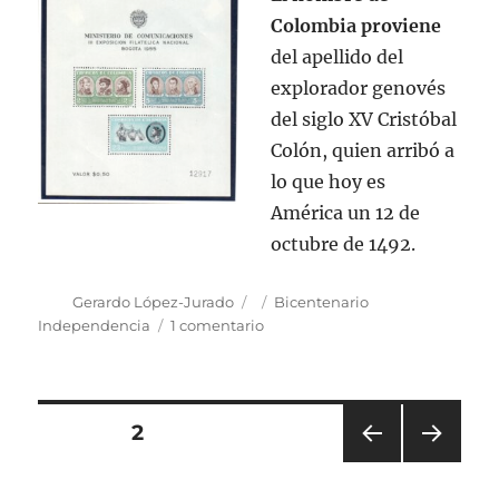
Colombia proviene
del apellido del
explorador genovés
del siglo XV Cristóbal
Colón, quien arribó a
lo que hoy es
América un 12 de
octubre de 1492.
Autor
Publicado
Categorías
Gerardo López-Jurado
Bicentenario
el
en
Independencia
1 comentario
1.
Inicios
de
la
Navegación
PÁGINA
2
República
de
PÁGI
PRÓ
de
Colombia
NA
XIMA