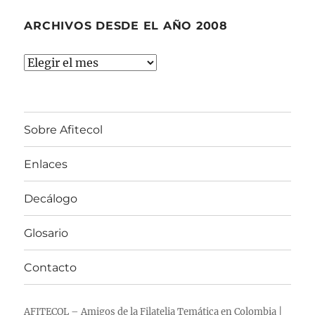
ARCHIVOS DESDE EL AÑO 2008
Archivos
desde
el
año
Sobre Afitecol
2008
Enlaces
Decálogo
Glosario
Contacto
AFITECOL – Amigos de la Filatelia Temática en Colombia |