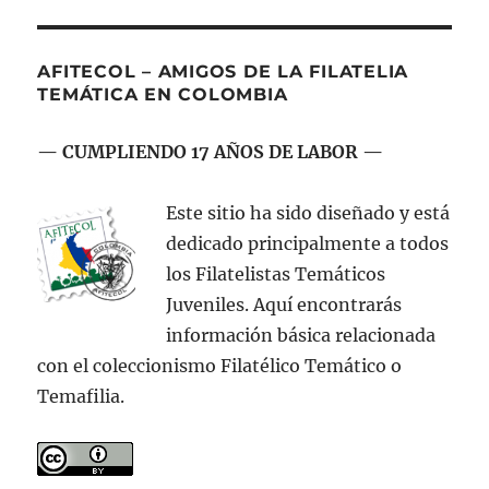
(I)
ANT
PÁGI
entradas
ERIO
NA
R
AFITECOL – AMIGOS DE LA FILATELIA
TEMÁTICA EN COLOMBIA
— CUMPLIENDO 17 AÑOS DE LABOR —
Este sitio ha sido diseñado y está
dedicado principalmente a todos
los Filatelistas Temáticos
Juveniles. Aquí encontrarás
información básica relacionada
con el coleccionismo Filatélico Temático o
Temafilia.