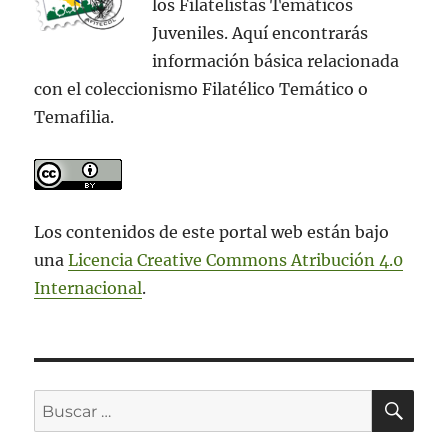
los Filatelistas Temáticos
Juveniles. Aquí encontrarás
información básica relacionada
con el coleccionismo Filatélico Temático o
Temafilia.
Los contenidos de este portal web están bajo
una
Licencia Creative Commons Atribución 4.0
Internacional
.
BU
Buscar
por: