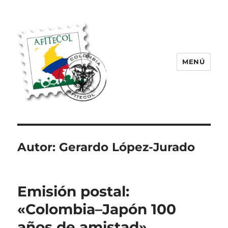
MENÚ
AFITECOL – Amigos de la Filatelia
Temática en Colombia | 2008 –
2025
Autor:
Gerardo López-Jurado
Emisión postal:
«Colombia–Japón 100
años de amistad»