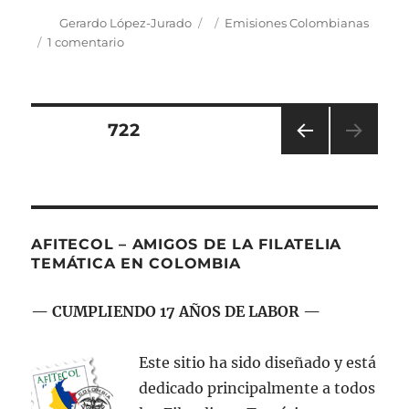
Autor
Publicado
Categorías
Gerardo López-Jurado
Emisiones Colombianas
el
en
1 comentario
Emisión
postal:
«Colombia–
Japón
Navegación
PÁGINA
722
100
años
PÁGI
de
de
NA
amistad»
ANT
entradas
ERIO
R
AFITECOL – AMIGOS DE LA FILATELIA
TEMÁTICA EN COLOMBIA
— CUMPLIENDO 17 AÑOS DE LABOR —
Este sitio ha sido diseñado y está
dedicado principalmente a todos