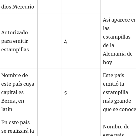
dios Mercurio
Así aparece e
las
Autorizado
estampillas
para emitir
4
de la
estampillas
Alemania de
hoy
Nombre de
Este país
este país cuya
emitió la
capital es
5
estampilla
Berna, en
más grande
latín
que se conoc
En este país
Nombre de
se realizará la
este país