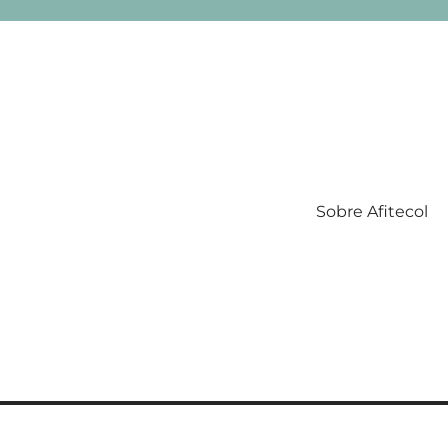
Sobre Afitecol
Filatelia Temática en Colombia