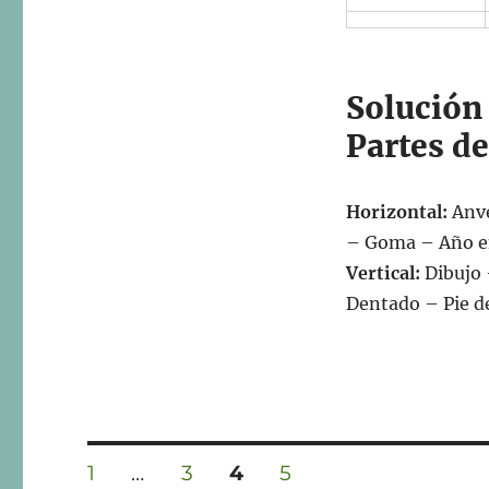
Solución
Partes de
Horizontal:
Anve
– Goma – Año em
Vertical:
Dibujo 
Dentado – Pie d
Navegación
PÁGINA
PÁGINA
PÁGINA
PÁGINA
1
…
3
4
5