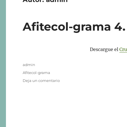
Afitecol-grama 4.
Descargue el
Cru
Autor
admin
Publicado
Categorías
Afitecol-grama
el
en
Deja un comentario
Afitecol-
grama
4.
Tema:
País
emisor