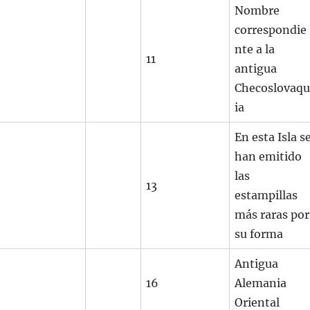
Nombre
correspondie
nte a la
11
antigua
Checoslovaqu
ia
En esta Isla s
han emitido
las
13
estampillas
más raras por
su forma
Antigua
16
Alemania
Oriental