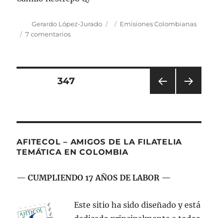
Autor
Publicado
Categorías
Gerardo López-Jurado
Emisiones Colombianas
el
en
7 comentarios
Emisión
postal:
«Club
Filatélico
Navegación
PÁGINA
347
de
Cali
PÁGI
PRÓ
de
(CFC)
NA
XIMA
70
ANT
PÁGI
entradas
ERIO
NA
años»
R
AFITECOL – AMIGOS DE LA FILATELIA
TEMÁTICA EN COLOMBIA
— CUMPLIENDO 17 AÑOS DE LABOR —
Este sitio ha sido diseñado y está