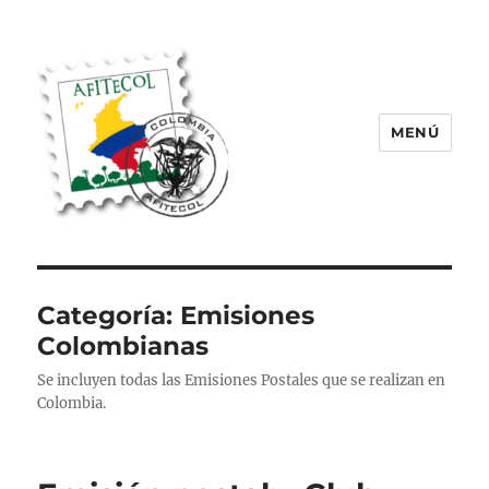
MENÚ
AFITECOL – Amigos de la Filatelia
Temática en Colombia | 2008 –
2025
Categoría:
Emisiones
Colombianas
Se incluyen todas las Emisiones Postales que se realizan en
Colombia.