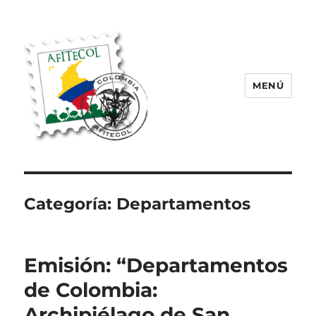
MENÚ
AFITECOL – Amigos de la Filatelia
Temática en Colombia | 2008 –
2025
Categoría:
Departamentos
Emisión: “Departamentos
de Colombia:
Archipiélago de San